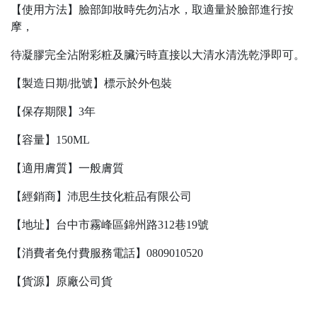
【使用方法】臉部卸妝時先勿沾水，取適量於臉部進行按
摩，
待凝膠完全沾附彩粧及臟污時直接以大清水清洗乾淨即可。
【製造日期/批號】標示於外包裝
【保存期限】3年
【容量】150ML
【適用膚質】一般膚質
【經銷商】沛思生技化粧品有限公司
【地址】台中市霧峰區錦州路312巷19號
【消費者免付費服務電話】0809010520
【貨源】原廠公司貨