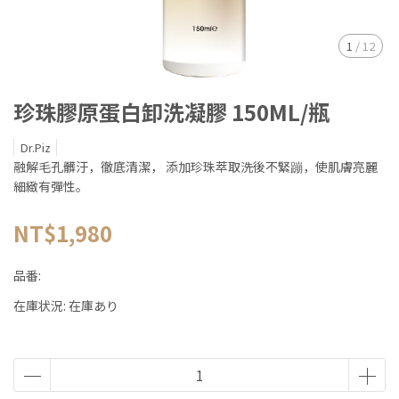
1
/
12
珍珠膠原蛋白卸洗凝膠 150ML/瓶
Dr.Piz
融解毛孔髒汙，徹底清潔， 添加珍珠萃取洗後不緊蹦，使肌膚亮麗
細緻有彈性。
NT$1,980
品番:
在庫状況:
在庫あり