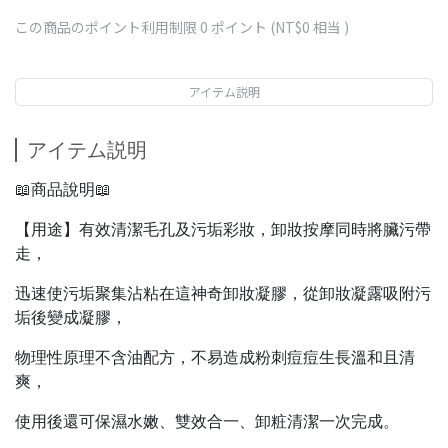
この商品のポイント利用制限
0
ポイント (
NT$0
相当 )
アイテム説明
アイテム説明
📖商品說明📖
【用途】有效清潔毛孔及污垢彩妝，卸妝按摩同時將臟污帶
走，
迅速使污垢聚集沾粘在這神奇卸妝凝膠，從卸妝凝露吸附污
垢後變成凝膠，
物理性原理不含油配方，不易造成粉刺痘痘生長溫和且清
爽，
使用後還可保濕水嫩、雙效合一、卸粧清潔一次完成。